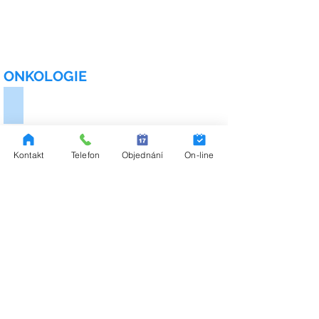
ONKOLOGIE
Nádor ledviny
Kontakt
Telefon
Objednání
On-line
Nádor měchýře