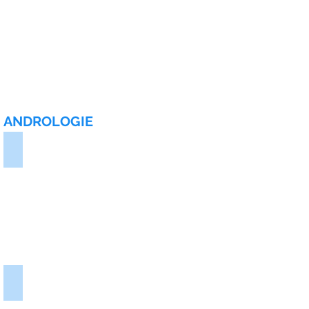
ANDROLOGIE
Porucha erekce
Nedostatek testosteronu