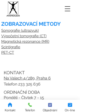
ZOBRAZOVACÍ METODY
Sonografie (ultrazvuk)
Výpočetní tomografie (CT)
Magnetická rezonance (MR)
Scintigrafie
PET-CT
KONTAKT
Na Valech 4/289, Praha 6
Telefon
233 325 636
ORDINAČNÍ DOBA
Pondělí - Čtvtek 7 - 15
Pátek 7 - 13
Kontakt
Telefon
Objednání
On-line
ANDROGEOS, spol. s r.o.