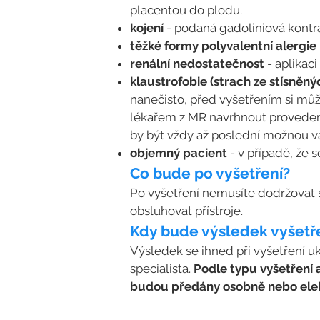
placentou do plodu.
kojení
- podaná gadoliniová kontra
těžké formy polyvalentní alergie
renální nedostatečnost
- aplikac
klaustrofobie (strach ze stísněný
nanečisto, před vyšetřením si může
lékařem z MR navrhnout provedení 
by být vždy až poslední možnou va
objemný pacient
- v případě, že 
Co bude po vyšetření?
Po vyšetření nemusíte dodržovat spe
obsluhovat přístroje.
Kdy bude výsledek vyšetř
Výsledek se ihned při vyšetření u
specialista.
Podle typu vyšetření 
budou předány osobně nebo elekt