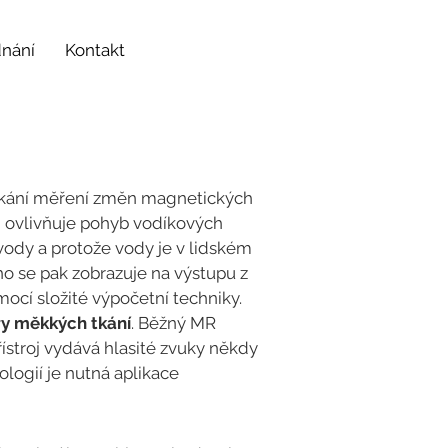
dnání
Kontakt
 tkání měření změn magnetických
, ovlivňuje pohyb vodíkových
 vody a protože vody je v lidském
ho se pak zobrazuje na výstupu z
ocí složité výpočetní techniky.
ry měkkých tkání
. Běžný MR
ístroj vydává hlasité zvuky někdy
ologií je nutná aplikace