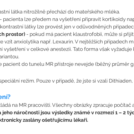
stní látka nitrožilně přechází do mateřského mléka.
- pacienta lze předem na vyšetření připravit kortikoidy n
i kontrastní látky lze provést jen v odůvodněných případe
ch prostor)
- pokud má pacient klaustrofobii, může si přij
 vzít anxiolytika např. Lexaurin. V nejtěžších případech m
vyšetření v celkové anestezii. Tato forma však vyžaduje 
riantou.
se pacient do tunelu MR přístroje nevejde (běžný průměr g
ciální režim. Pouze v případě, že jste si vzali Dithiaden,
ení?
kládá na MR pracovišti. Všechny obrázky zpracuje počítač a
a jeho náročnosti jsou výsledky známé v rozmezí 1 – 2 t
ronicky zaslány ošetřujícímu lékaři.