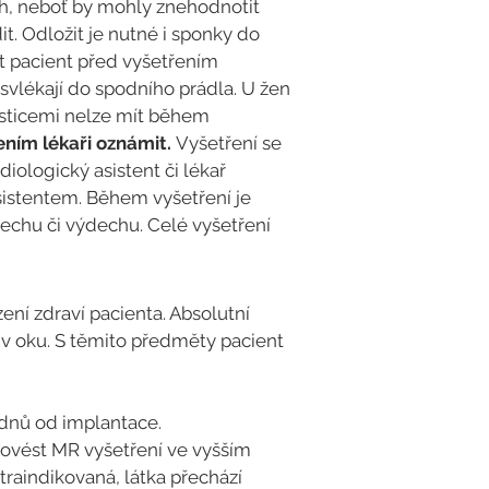
ách, neboť by mohly znehodnotit
t. Odložit je nutné i sponky do
ýt pacient před vyšetřením
svlékají do spodního prádla. U žen
osticemi nelze mít během
ením lékaři oznámit.
Vyšetření se
diologický asistent či lékař
asistentem. Během vyšetření je
echu či výdechu. Celé vyšetření
ení zdraví pacienta. Absolutní
 v oku. S těmito předměty pacient
ýdnů od implantace.
rovést MR vyšetření ve vyšším
traindikovaná, látka přechází