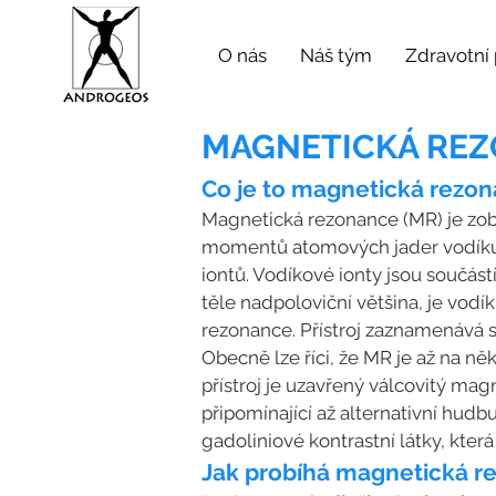
O nás
Náš tým
Zdravotní
MAGNETICKÁ REZ
Co je to magnetická rezo
Magnetická rezonance (MR) je zob
momentů atomových jader vodíku. 
iontů. Vodíkové ionty jsou součás
těle nadpoloviční většina, je vodí
rezonance. Přístroj zaznamenává s
Obecně lze říci, že MR je až na ně
přístroj je uzavřený válcovitý ma
připomínající až alternativní hudb
gadoliniové kontrastní látky, kte
Jak probíhá magnetická r