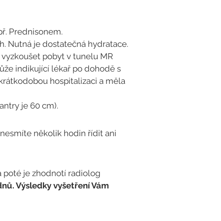
apř. Prednisonem.
ch. Nutná je dostatečná hydratace.
ít vyzkoušet pobyt v tunelu MR
ůže indikující lékař po dohodě s
krátkodobou hospitalizaci a měla
antry je 60 cm).
 nesmíte několik hodin řídit ani
 poté je zhodnotí radiolog
ýdnů. Výsledky vyšetření Vám