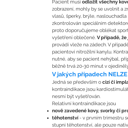
Pacient musí
odložit všechny kov
zobrazení, mohly by se uvolnit a z
vlasů, šperky, brýle, naslouchadla
zkontrolován speciálním detektore
proto doporučujeme oblékat sport
vyšetření oblečené.
V případě, že
provádí vleže na zádech. V případě
pacientovi nitrožilní kanylu. Kont
nutné, aby se pacient nehýbal, p
běžně trvá 20-30 minut v ojedinělý
V jakých případech NELZE
Jedná se především o
cizí či im
kontraindikace jsou kardiostimulá
nesmí být vyšetřován.
Relativní kontraindikace jsou
nově zavedené kovy, svorky či pr
těhotenství
- v prvním trimestru 
stupni těhotenství, ale pouze nati