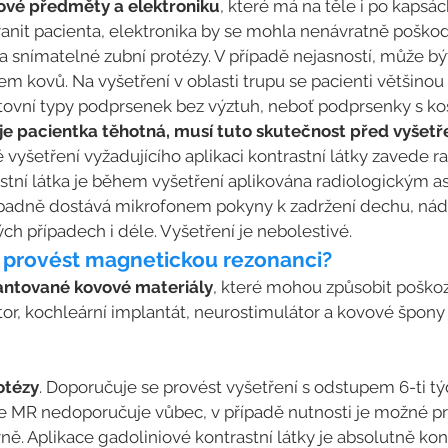
ové předměty a elektroniku
, které má na těle i po kaps
ranit pacienta, elektronika by se mohla nenávratně poškodi
 a snímatelné zubní protézy. V případě nejasností, může b
m kovů. Na vyšetření v oblasti trupu se pacienti většinou 
ovní typy podprsenek bez výztuh, neboť podprsenky s k
 je pacientka těhotná, musí tuto skutečnost před vyšetř
 vyšetření vyžadujícího aplikaci kontrastní látky zavede ra
rastní látka je během vyšetření aplikována radiologickým 
řípadně dostává mikrofonem pokyny k zadržení dechu, nád
ch případech i déle. Vyšetření je nebolestivé.
 provést magnetickou rezonanci?
plantované kovové materiály
, které mohou způsobit poškoz
tor, kochleární implantát, neurostimulátor a kovové špony
otézy
. Doporučuje se provést vyšetření s odstupem 6-ti t
se MR nedoporučuje vůbec, v případě nutnosti je možné p
vně. Aplikace gadoliniové kontrastní látky je absolutně kon