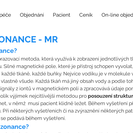
 péče
Objednání
Pacient
Ceník
On-line obje
ONANCE - MR
nance?
razovací metoda, která využívá k zobrazení jednotlivých
Silné magnetické pole, které je přístroj schopen vyvolat
tí každé tkáně, každé buňky. Nejvíce vodíku je v molekule
k vlastně všude. Každá tkáň má jiný obsah vody a podle to
ignály z iontů v magnetickém poli a zpracovává údaje pom
kolik výjimek nejcitlivější metodou pro
posouzení struktu
gnet, v němž musí pacient klidně ležet. Během vyšetření př
u. Při některých vyšetřeních či na zvýraznění některých pat
rá se podává během vyšetření.
ezonance?