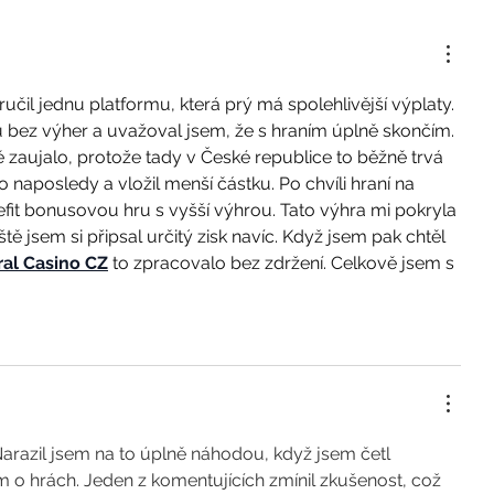
il jednu platformu, která prý má spolehlivější výplaty. 
 bez výher a uvažoval jsem, že s hraním úplně skončím. 
ě zaujalo, protože tady v České republice to běžně trvá 
o naposledy a vložil menší částku. Po chvíli hraní na 
fit bonusovou hru s vyšší výhrou. Tato výhra mi pokryla 
tě jsem si připsal určitý zisk navíc. Když jsem pak chtěl 
al Casino CZ
 to zpracovalo bez zdržení. Celkově jsem s 
 Narazil jsem na to úplně náhodou, když jsem četl 
o hrách. Jeden z komentujících zmínil zkušenost, což 