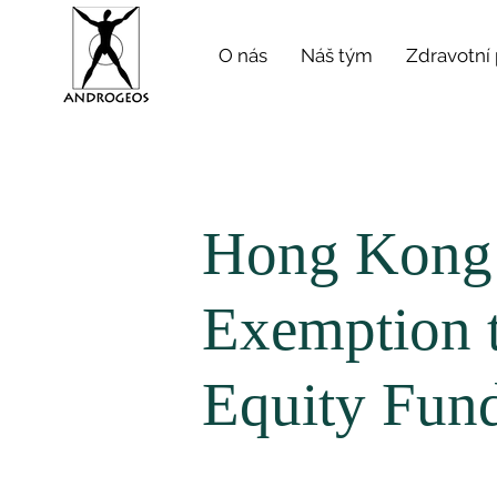
O nás
Náš tým
Zdravotní
Hong Kong 
Exemption t
Equity Fun