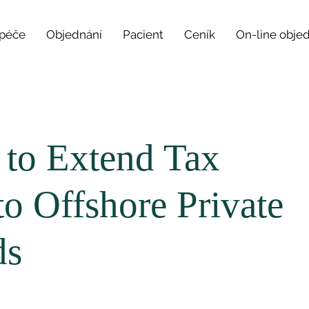
 péče
Objednání
Pacient
Ceník
On-line obje
to Extend Tax
o Offshore Private
ds