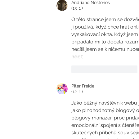
Andriano Nestorios
(13. 1.)
O této stránce jsem se dozvěd
ji používá, když chce hrát onl
vyskakovací okna. Když jsem s
připadalo mi to docela rozum
necítil jsem se k ničemu nuce
pocit.
To se mi líbí
Reagovat
Piter Freide
(12. 1.)
Jako běžný návštěvník webu j
jako plnohodnotný blogový ob
blogový manažer, proč přidáva
emocionální spojení s čtenáře
skutečných příběhů souvisejíc