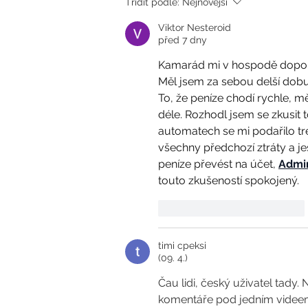
Třídit podle:
Nejnovější
Viktor Nesteroid
před 7 dny
Kamarád mi v hospodě doporuč
Měl jsem za sebou delší dobu
To, že peníze chodí rychle, m
déle. Rozhodl jsem se zkusit t
automatech se mi podařilo tre
všechny předchozí ztráty a ješ
peníze převést na účet, 
Admir
touto zkušeností spokojený.
To se mi líbí
Reagovat
timi cpeksi
(09. 4.)
Čau lidi, český uživatel tady.
komentáře pod jedním videem 