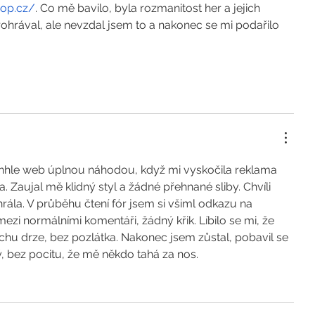
rop.cz/
. Co mě bavilo, byla rozmanitost her a jejich 
ohrával, ale nevzdal jsem to a nakonec se mi podařilo 
enhle web úplnou náhodou, když mi vyskočila reklama 
. Zaujal mě klidný styl a žádné přehnané sliby. Chvíli 
rála. V průběhu čtení fór jsem si všiml odkazu na 
ezi normálními komentáři, žádný křik. Líbilo se mi, že 
chu drze, bez pozlátka. Nakonec jsem zůstal, pobavil se 
, bez pocitu, že mě někdo tahá za nos.