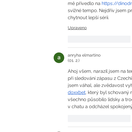
mě přivedlo na 
https://dinod
svižné tempo. Nejdřív jsem pr
chytnout lepší sérii.
Upraveno
To se mi líbí
Reagovat
anryha elmartino
(01. 2.)
Ahoj všem, narazil jsem na t
při sledování zápasu z Czechia
jsem váhal, ale zvědavost vyh
doxxbet
, který byl schovaný m
všechno působilo lidsky a tro
v chatu a odcházel spokojený
To se mi líbí
Reagovat