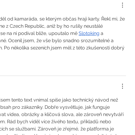
ěl od kamaráda, se kterým občas hraji karty. Řekl mi, že 
ine z Czech Republic, aniž by ho rušily neustálé 
e na ni podíval blíže, upoutalo mě 
Slotoking
 a 
né. Ocenil jsem, že vše bylo snadno srozumitelné a 
n. Po několika sezeních jsem měl z této zkušenosti dobrý 
sem tento text vnímal spíše jako technický návod než 
sah pro zákazníky. Dobře vysvětluje, jak funguje 
t videa, obrázky a klíčová slova, ale zároveň nevytváří 
m. Rád bych viděl více živého textu, příkladů nebo 
ích se službami. Zároveň je zřejmé, že platforma je 