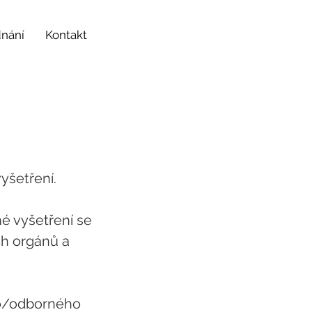
dnání
Kontakt
yšetření.
né vyšetření se
h orgánů a
ho/odborného