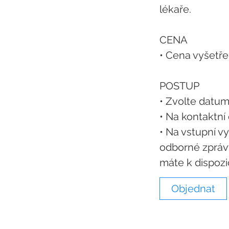
lékaře.
CENA
• Cena vyšetřen
POSTUP
• Zvolte datum
• Na kontaktní
• ​Na vstupní v
odborné zprávy
máte k dispozic
Objednat