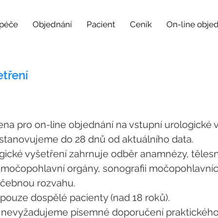
 péče
Objednání
Pacient
Ceník
On-line obje
etření
čena pro on-line objednání na vstupní urologické v
stanovujeme do 28 dnů od aktuálního data.
ogické vyšetření zahrnuje odběr anamnézy, těles
močopohlavní orgány, sonografii močopohlavníc
éčebnou rozvahu.
pouze dospělé pacienty (nad 18 roků).
ní nevyžadujeme písemné doporučení praktické