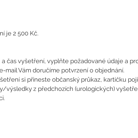
í je 2 500 Kč.
 a čas vyšetření, vyplňte požadované údaje a pr
 e-mail Vám doručíme potvrzení o objednání.
yšetření si přineste občanský průkaz, kartičku poji
/výsledky z předchozích (urologických) vyšetře
i.