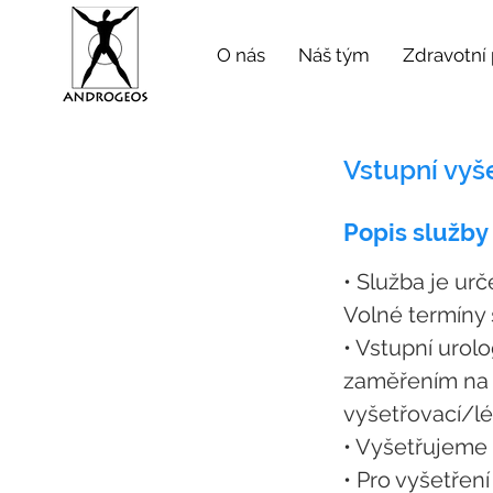
O nás
Náš tým
Zdravotní
Vstupní vyš
Popis služby
• Služba je ur
Volné termíny 
• Vstupní urol
zaměřením na 
vyšetřovací/l
• Vyšetřujeme 
• Pro vyšetře