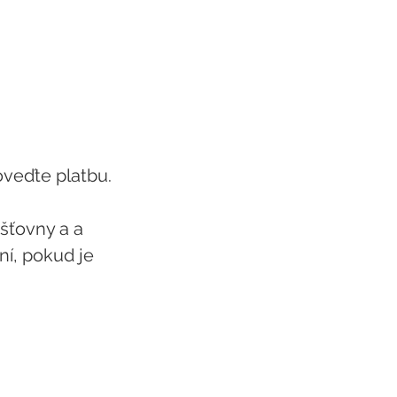
oveďte platbu.
šťovny​ a a
ní, pokud je