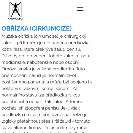
OBŘÍZKA (CIRKUMCIZE)
Mužská obřízka (cirkumcize) je chirurgický
zákrok, při kterém je odstraněna předkožka -
kožní řasa, která překrývá žalud penisu.
Důvody pro provedení tohoto zákroku jsou
medicínské, náboženské nebo osobní.
Fimóza (kukla) je zúžená předkožka. Toto
onemocnění narušuje normální život
postiženého pacienta a může být spojeno i s
některými vážnými komplikacemi. Za
normálního stavu lze předkožku rukou
přetáhnout a obnažit tak žalud. K témuž
dochází při ztopoření penisu. Je-li však
předkožka na svém konci zúžená, nelze ji
logicky přetáhnout přes širší žalud - tomuto
stavu říkáme fimóza. Příčinou fimózy může