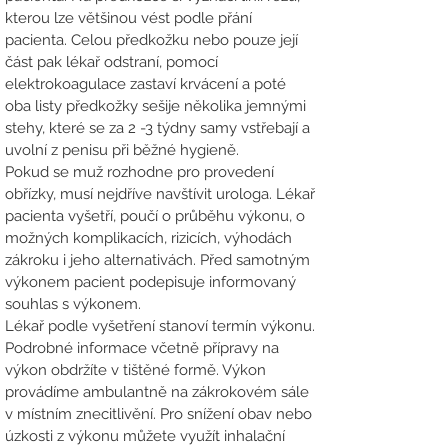
kterou lze většinou vést podle přání
pacienta. Celou předkožku nebo pouze její
část pak lékař odstraní, pomocí
elektrokoagulace zastaví krvácení a poté
oba listy předkožky
sešije několika jemnými
stehy
, které se za 2 -3 týdny samy vstřebají a
uvolní z penisu při běžné hygieně.
Pokud se muž rozhodne pro provedení
obřízky, musí nejdříve navštívit urologa. Lékař
pacienta vyšetří, poučí o průběhu výkonu, o
možných komplikacích, rizicích, výhodách
zákroku i jeho alternativách. Před samotným
výkonem pacient podepisuje informovaný
souhlas s výkonem.
Lékař podle vyšetření stanoví termín výkonu.
Podrobné informace včetně přípravy na
výkon obdržíte v tištěné formě. Výkon
provádíme ambulantně na zákrokovém sále
v místním znecitlivění. Pro snížení obav nebo
úzkosti z výkonu můžete využít inhalační