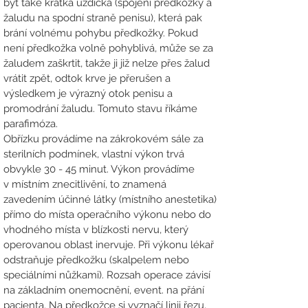
být také krátká uzdička (spojení předkožky a
žaludu na spodní straně penisu), která pak
brání volnému pohybu předkožky.
Pokud
není předkožka volně pohyblivá, může se za
žaludem zaškrtit, takže ji již nelze přes žalud
vrátit zpět, odtok krve je přerušen a
výsledkem je výrazný otok penisu a
promodrání žaludu. Tomuto stavu říkáme
parafimóza.
Obřízku provádíme na zákrokovém sále za
sterilních podmínek, vlastní výkon trvá
obvykle 30 - 45 minut.
Výkon provádíme
v
místním znecitlivění
, to znamená
zavedením účinné látky (místního anestetika)
přímo do místa operačního výkonu nebo do
vhodného místa v blízkosti nervu, který
operovanou oblast inervuje. Při výkonu lékař
odstraňuje předkožku
(skalpelem nebo
speciálními nůžkami). Rozsah operace závisí
na základním onemocnění, event. na přání
pacienta. Na předkožce si vyznačí linii řezu,